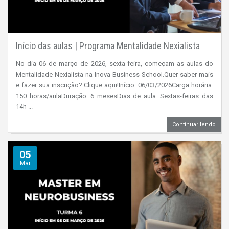
Início das aulas | Programa Mentalidade Nexialista
No dia 06 de março de 2026, sexta-feira, começam as aulas do
Mentalidade Nexialista na Inova Business School.Quer saber mais
e fazer sua inscrição? Clique aqui!Início: 06/03/2026Carga horária:
150 horas/aulaDuração: 6 mesesDias de aula: Sextas-feiras das
14h ...
Continuar lendo
05
Mar