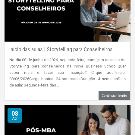
Início das aulas | Storytelling para Conselheiros
No dia 08 de junho de 2026, segunda-feira, começam as aulas do
Storytelling para conselheiros na Inova Business School.Quer
saber mais e fazer sua inscrição? Clique aqui!Início:
08/06/2026Carga horária: 24 horas/aulaDuração: 4 semanasDias
de aula: Segunda-feira das ...
Continuar lendo
08
Abr