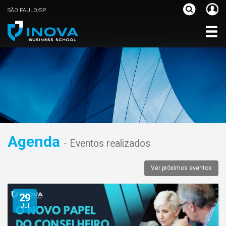
SÃO PAULO/SP
Agenda
- Eventos realizados
Ver próximos eventos
29
Jul