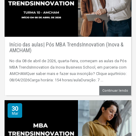
Início das aulas| Pós MBA TrendsInnovation (Inova &
AMCHAM)
No dia 08 de abril de 2026, quarta-feira, começam as aulas da Pós
MBA TrendsInnovation da Inova Business School, em parceria com
AMCHAMQuer saber mais e fazer sua inscrição? Clique aqui!Início:
08/04/2026Carga horária: 154 horas/aulaDuração: 7 ...
Continuar lendo
30
Mar