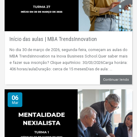
Início das aulas | MBA TrendsInnovation
No dia 30 de março de 2026, segunda-feira, começam as aulas do
MBA TrendsInnovation na Inova Business School.Quer saber mais
e fazer sua inscrição? Clique aqui!Início: 30/03/2026Carga horária:
406 horas/aulaDuração: cerca de 15 mesesDias de aula: ...
Continuar lendo
06
Mar