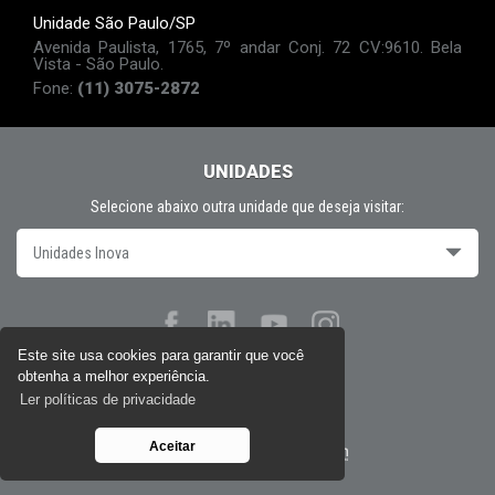
Unidade São Paulo/SP
Avenida Paulista, 1765, 7º andar Conj. 72 CV:9610. Bela
Vista - São Paulo.
Fone:
(11) 3075-2872
UNIDADES
Selecione abaixo outra unidade que deseja visitar:
Unidades Inova
Este site usa cookies para garantir que você
obtenha a melhor experiência.
Políticas de privacidade
Ler políticas de privacidade
Aceitar
Desenvolvido por