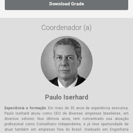
Lab Técnico 1 - Gestão de Pessoas
19-09-2026
Download Grade
Auditoria Interna
16-10-2026
Coordenador (a)
Compliance
16-10-2026
Finanças Corporativas
17-10-2026
Decisões Estratégicas de Investimento
17-10-2026
Humanismo Digital & Mundo 5.0
13-11-2026
Transformação Digital & Digital Upskilling
13-11-2026
Paulo Iserhard
Estratégia & Ambidestria Corporativa
14-11-2026
Experiência e formação:
Em mais de 35 anos de experiência executiva,
Paulo Iserhard atuou como CEO de diversas empresas brasileiras, em
Lab Técnico 2 - Estratégia
14-11-2026
diversos setores. Nos últimos anos, tem concentrado sua atuação
profissional como Conselheiro Independente, e já teve oportunidade de
Governança na Empresa Familiar
11-12-2026
atuar também em empresas fora do Brasil. Graduado em Engenharia