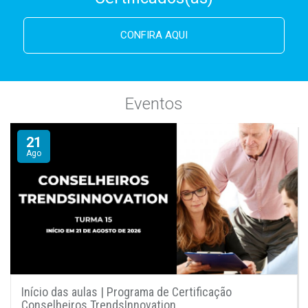
CONFIRA AQUI
Eventos
21
Ago
Início das aulas | Programa de Certificação
Conselheiros TrendsInnovation