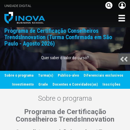
UNIDADE DIGITAL
Governança
Programa de Certificação Conselheiros
TrendsInnovation (Turma Confirmada em São
Paulo - Agosto 2026)
Quer saber o valor do curso?
Sobre o programa
Turma(s)
Público-alvo
Diferenciais exclusivos
Investimento
Grade
Docentes e Convidados(as)
Inscrições
Sobre o programa
Programa de Certificação
Conselheiros TrendsInnovation