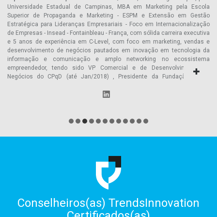
Universidade Estadual de Campinas, MBA em Marketing pela Escola
Superior de Propaganda e Marketing - ESPM e Extensão em Gestão
Estratégica para Lideranças Empresariais - Foco em Internacionalização
de Empresas - Insead - Fontainbleau - França, com sólida carreira executiva
e 5 anos de experiência em C-Level, com foco em marketing, vendas e
desenvolvimento de negócios pautados em inovação em tecnologia da
informação e comunicação e amplo networking no ecossistema
empreendedor, tendo sido VP Comercial e de Desenvolvimento de
Negócios do CPqD (até Jan/2018) , Presidente da Fundação Fórum
Campinas Inovadora (até Jun/2018) e atualmente é sócio-Diretor e VP de
Inovação Corporativa da Venture Hub (aceleradora multiestágio de
startups) e VP de Marketing da Fundação Fórum Campinas Inovadora (
Fundação de direito privado, com ênfase em promoção do
desenvolvimento econômico da Região Metropolitana de Campinas,
através da inovação e empreendedorismo).
Conselheiros(as) TrendsInnovation
Certificados(as)