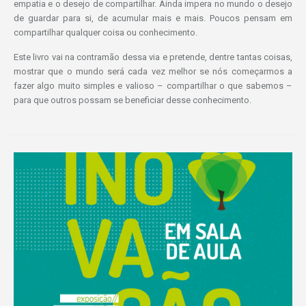
empatia e o desejo de compartilhar. Ainda impera no mundo o desejo
de guardar para si, de acumular mais e mais. Poucos pensam em
compartilhar qualquer coisa ou conhecimento.
Este livro vai na contramão dessa via e pretende, dentre tantas coisas,
mostrar que o mundo será cada vez melhor se nós começarmos a
fazer algo muito simples e valioso – compartilhar o que sabemos –
para que outros possam se beneficiar desse conhecimento.