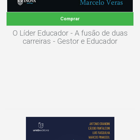
Comprar
O Líder Educador - A fusão de duas
carreiras - Gestor e Educador