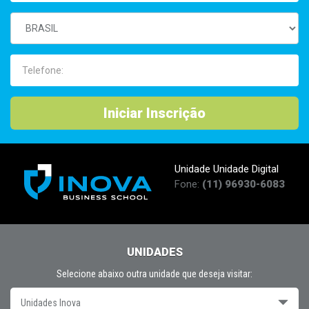
Neurocoaching - Fellipelli Institute
ICI - Integrated Coaching Institute - Formação de Coaches
Gestão de Pessoas - Fundação Dom Cabral
Administração de Rh - Faculdades São Judas Tadeu
Transformação Cultural - Centro Barrett
Iniciar Inscrição
Unidade Unidade Digital
Fone:
(11) 96930-6083
UNIDADES
Selecione abaixo outra unidade que deseja visitar:
Unidades Inova