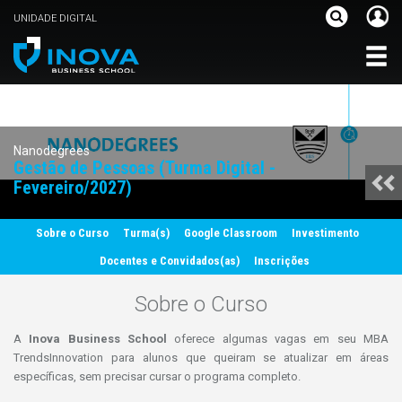
UNIDADE DIGITAL
Nanodegrees
Gestão de Pessoas (Turma Digital -
Fevereiro/2027)
Sobre o Curso
Turma(s)
Google Classroom
Investimento
Docentes e Convidados(as)
Inscrições
Sobre o Curso
A
Inova Business School
oferece algumas vagas em seu MBA
TrendsInnovation para alunos que queiram se atualizar em áreas
específicas, sem precisar cursar o programa completo.