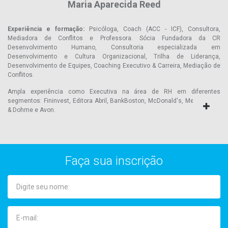
Maria Aparecida Reed
Experiência e formação:
Psicóloga, Coach (ACC - ICF), Consultora,
Mediadora de Conflitos e Professora. Sócia Fundadora da CR
Desenvolvimento Humano, Consultoria especializada em
Desenvolvimento e Cultura Organizacional, Trilha de Liderança,
Desenvolvimento de Equipes, Coaching Executivo & Carreira, Mediação de
Conflitos.
Ampla experiência como Executiva na área de RH em diferentes
segmentos: Fininvest, Editora Abril, BankBoston, McDonald's, Merck Sharp
& Dohme e Avon.
Professora de Gestão de Carreira na Pós Graduação de Indústria
Farmacêutica da ESPM.
Professora de Gestão de Pessoas no MBA da Inova Business School.
Qualificações:
Faça sua inscrição
Neurociências, Pessoas & Organização - Faculdade Ciências Médicas
Santa Casa SP
Mediação de Conflitos Organizacionais - Ecosocial & Trigon & IMO -
Alemanha
Mediadora Judicial certificada pelo IASP( Instituto dos Advogados de São
Paulo).
Formação de Coaches - Ecosocial - ICF - International Coaching Federation.
- ACC