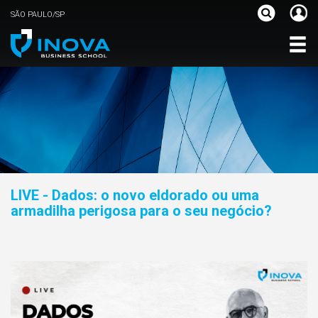
SÃO PAULO/SP
LIVE - Dados: o novo eldorado ou uma
armadilha perigosa para o seu negócio?