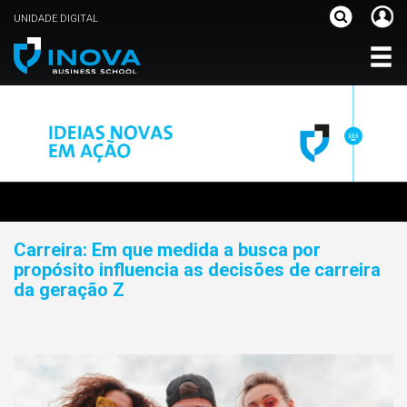
UNIDADE DIGITAL
Carreira: Em que medida a busca por
propósito influencia as decisões de carreira
da geração Z