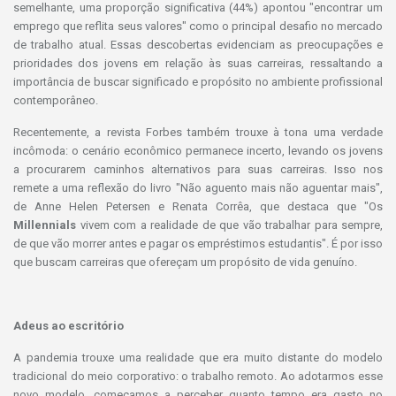
semelhante, uma proporção significativa (44%) apontou "encontrar um
emprego que reflita seus valores" como o principal desafio no mercado
de trabalho atual. Essas descobertas evidenciam as preocupações e
prioridades dos jovens em relação às suas carreiras, ressaltando a
importância de buscar significado e propósito no ambiente profissional
contemporâneo.
Recentemente, a revista Forbes também trouxe à tona uma verdade
incômoda: o cenário econômico permanece incerto, levando os jovens
a procurarem caminhos alternativos para suas carreiras. Isso nos
remete a uma reflexão do livro "Não aguento mais não aguentar mais",
de Anne Helen Petersen e Renata Corrêa, que destaca que "Os
Millennials
vivem com a realidade de que vão trabalhar para sempre,
de que vão morrer antes e pagar os empréstimos estudantis". É por isso
que buscam carreiras que ofereçam um propósito de vida genuíno.
Adeus ao escritório
A pandemia trouxe uma realidade que era muito distante do modelo
tradicional do meio corporativo: o trabalho remoto. Ao adotarmos esse
novo modelo, começamos a perceber quanto tempo era gasto no