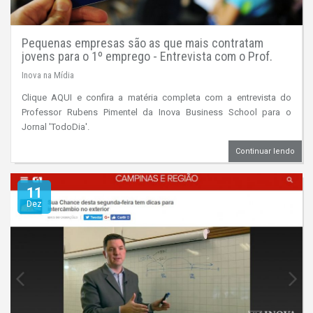
Pequenas empresas são as que mais contratam
jovens para o 1º emprego - Entrevista com o Prof.
Rubens Pimentel para o jornal 'TodoDia'
Inova na Mídia
Clique AQUI e confira a matéria completa com a entrevista do
Professor Rubens Pimentel da Inova Business School para o
Jornal 'TodoDia'.
Continuar lendo
11
Dez