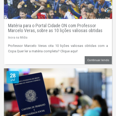
Matéria para o Portal Cidade ON com Professor
Marcelo Veras, sobre as 10 lições valiosas obtidas
com a Copa!
Inova na Mídia
Professor Marcelo Veras cita 10 lições valiosas obtidas com a
Copa.Quer ler a matéria completa? Clique aqui!
Continuar lendo
28
Jul