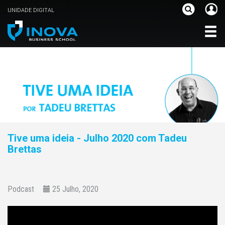
UNIDADE DIGITAL
Tive uma ideia - Julho 2020 com Tadeu
Brettas
Podcast
25 Julho, 2020