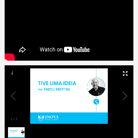
1
/
1