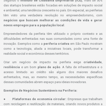
Segundo o
Instituto de Cidadania Empresarial (ICE)
, mais de 50%
das startups brasileiras estão focadas em soluções de impacto social
e ambiental, uma tendência crescente no país. Em especial, as periferias
têm visto uma verdadeira revolução no empreendedorismo, com
n
egócios que buscam melhorar as condições de vida e gerar
novos empregos para a população local
.
Empreendedores da periferia têm utilizado o próprio contexto e as
dificuldades enfrentadas nas suas comunidades como uma fonte de
inovação. Exemplos como a
periferia criativa
em São Paulo mostram
como a tecnologia, aliada a iniciativas locais, pode transformar a
realidade social e econômica desses territórios.
Criar um negócio de impacto na periferia exige
criatividade
,
resiliência
e um bom
plano de ação
. A falta de infraestrutura e o
acesso limitado ao crédito são alguns dos maiores desafios
enfrentados, mas, ao mesmo tempo, as necessidades específicas
dessas comunidades abrem espaço para ideias inovadoras.
Exemplos de Negócios Sustentáveis na Periferia:
●
Plataformas de economia circular:
Empresas que trabalham
com reciclagem e reutilização de materiais, criando novos produtos a