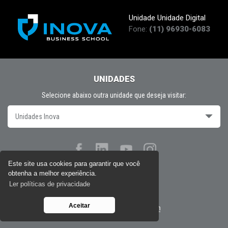
Unidade Unidade Digital
Fone:
(11) 96930-6083
UNIDADES
Selecione abaixo outra unidade que deseja visitar:
Unidades Inova
Este site usa cookies para garantir que você
obtenha a melhor experiência.
Políticas de privacidade
Ler políticas de privacidade
Aceitar
Desenvolvido por