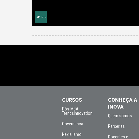
CURSOS
CONHEÇA A
INOVA
Pós-MBA
TrendsInnovation
Quem somos
Governança
Parcerias
Nexialismo
Docentes e