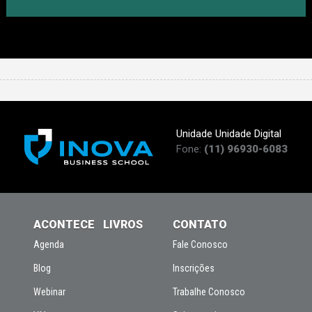
Unidade Unidade Digital
Fone:
(11) 96930-6083
ACONTECE
LIVROS
CONTATO
Agenda
Fale Conosco
Blog
Inscrições
Webinar
Trabalhe Conosco