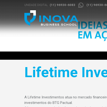
(11) 96930-6083
(11) 96930-6
UNIDADE DIGITAL
Lifetime Inv
A Lifetime Investimentos atua no mercado financei
investimentos do BTG Pactual.