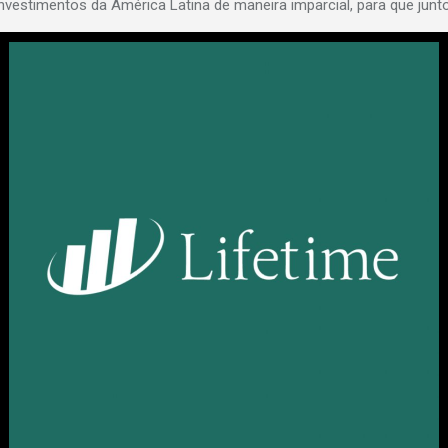
vestimentos da América Latina de maneira imparcial, para que junt