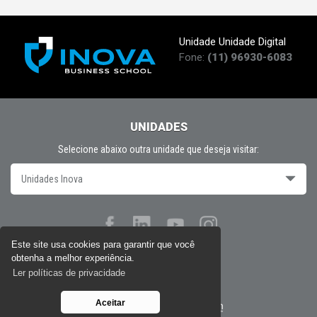
Unidade Unidade Digital
Fone:
(11) 96930-6083
UNIDADES
Selecione abaixo outra unidade que deseja visitar:
Unidades Inova
Este site usa cookies para garantir que você
obtenha a melhor experiência.
Políticas de privacidade
Ler políticas de privacidade
Aceitar
Desenvolvido por