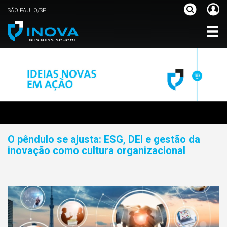
SÃO PAULO/SP
O pêndulo se ajusta: ESG, DEI e gestão da
inovação como cultura organizacional