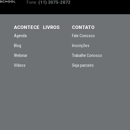
Fone:
(11) 3075-2872
ACONTECE
LIVROS
CONTATO
Agenda
Fale Conosco
Blog
Inscrições
Webinar
Trabalhe Conosco
Vídeos
Seja parceiro