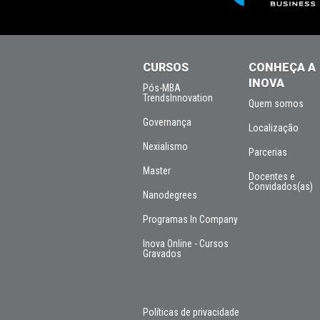
CURSOS
CONHEÇA A
INOVA
Pós-MBA
TrendsInnovation
Quem somos
Governança
Localização
Nexialismo
Parcerias
Master
Docentes e
Convidados(as)
Nanodegrees
Programas In Company
Inova Online - Cursos
Gravados
Políticas de privacidade