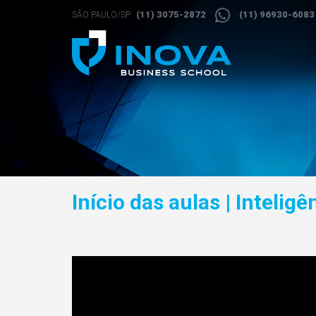
(11) 3075-2872
(11) 96930-6083
SÃO PAULO/SP
Início das aulas | Intel