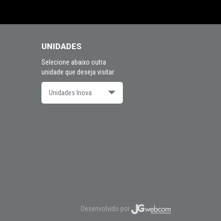
UNIDADES
Selecione abaixo outra
unidade que deseja visitar:
Unidades Inova
Desenvolvido por