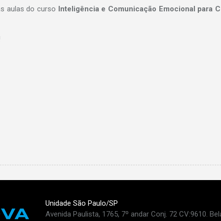
as aulas do curso
Inteligência e Comunicação Emocional para C
!
Unidade São Paulo/SP
Avenida Paulista, 1765, 7º andar Conj. 72 CV:9610. Bel