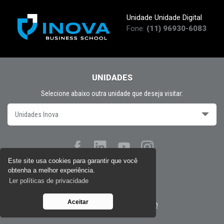
Unidade Unidade Digital
Fone:
(11) 96930-6083
UNIDADES
Selecione abaixo outra unidade que deseja visitar:
Unidades Inova
Este site usa cookies para garantir que você
obtenha a melhor experiência.
Políticas de privacidade
Ler políticas de privacidade
Aceitar
Desenvolvido por